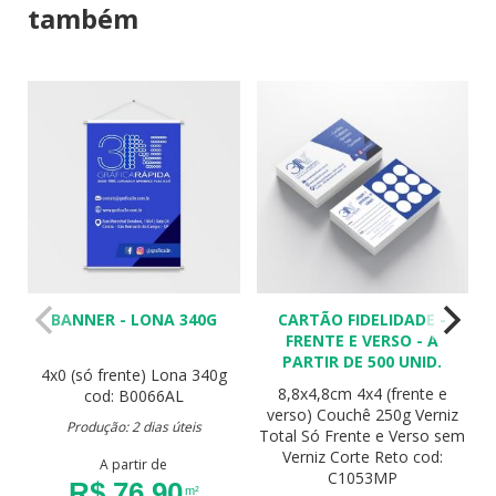
também
BANNER - LONA 340G
CARTÃO FIDELIDADE -
FRENTE E VERSO - A
PARTIR DE 500 UNID.
4x0 (só frente)
Lona 340g
8,8x4,8cm
4x4 (frente e
cod: B0066AL
verso)
Couchê 250g
Verniz
Produção: 2 dias úteis
Total Só Frente e Verso sem
Verniz
Corte Reto
cod:
A partir de
C1053MP
R$ 76,90
m²