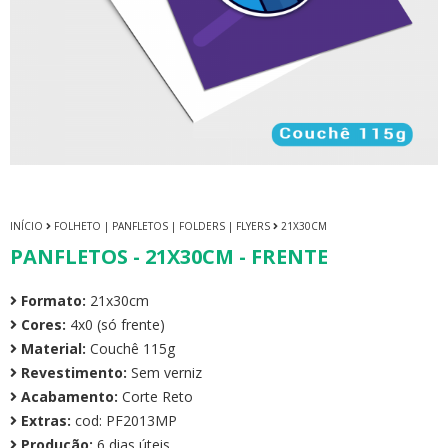
INÍCIO
FOLHETO | PANFLETOS | FOLDERS | FLYERS
21X30CM
PANFLETOS - 21X30CM - FRENTE
Formato:
21x30cm
Cores:
4x0 (só frente)
Material:
Couchê 115g
Revestimento:
Sem verniz
Acabamento:
Corte Reto
Extras:
cod: PF2013MP
Produção:
6 dias úteis