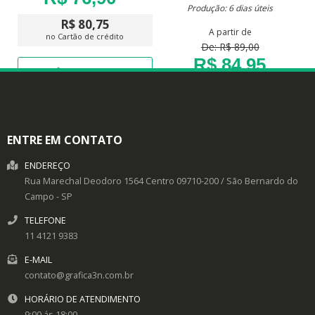
Produção: 6 dias úteis
R$ 80,75
A partir de
no Cartão de crédito
De: R$ 89,00
R$ 84,95
DETALHES
R$ 89,20
no Cartão de crédito
DETALHES
ENTRE EM CONTATO
ENDEREÇO
Rua Marechal Deodoro 1564
Centro
09710-200
/
São Bernardo do
Campo
- SP
TELEFONE
11 4121 9383
E-MAIL
contato@grafica3n.com.br
HORÁRIO DE ATENDIMENTO
9:00 ás 18:00