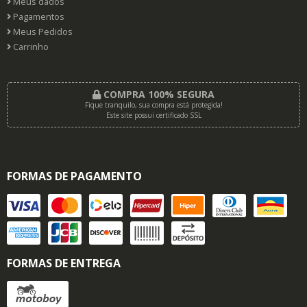
Meus dados
Pagamentos
Meus Pedidos
Carrinho
COMPRA 100% SEGURA
Fique tranquilo, sua compra está protegida!
Este site possui certificado SSL
FORMAS DE PAGAMENTO
FORMAS DE ENTREGA