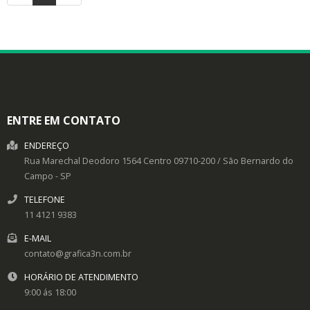
ENTRE EM CONTATO
ENDEREÇO
Rua Marechal Deodoro 1564
Centro
09710-200
/
São Bernardo do
Campo
- SP
TELEFONE
11 4121 9383
E-MAIL
contato@grafica3n.com.br
HORÁRIO DE ATENDIMENTO
9:00 ás 18:00