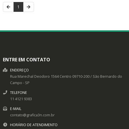
1
ENTRE EM CONTATO
ENDEREÇO
Rua Marechal Deodoro 1564
Centro
09710-200
/
São Bernardo do
Campo
- SP
TELEFONE
11 4121 9383
E-MAIL
contato@grafica3n.com.br
HORÁRIO DE ATENDIMENTO